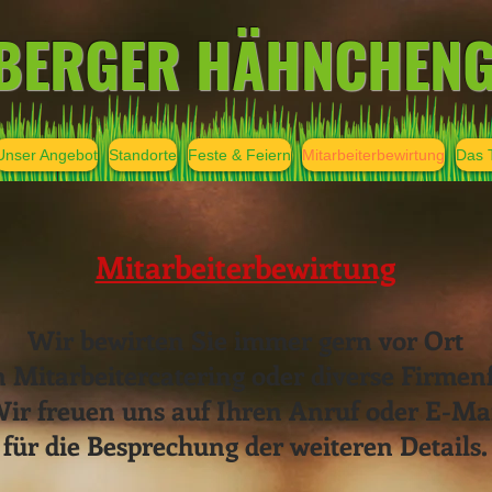
BERGER HÄHNCHENG
Unser Angebot
Standorte
Feste & Feiern
Mitarbeiterbewirtung
Das 
Mitarbeiterbewirtung
Wir bewirten Sie immer gern vor Ort
n Mitarbeitercatering oder diverse Firmen
ir freuen uns auf Ihren Anruf oder E-Ma
für die Besprechung der weiteren Details.