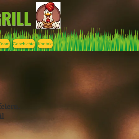
RILL
Team
Geschichte
Kontakt
feiern.
il